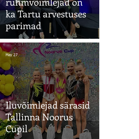
rühmvõimlejad on
ka Tartu arvestuses
parimad
May 27
Iluvõimlejad särasid
Tallinna Noorus
Cupil