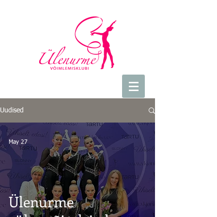
Uudised
May 27
Ülenurme