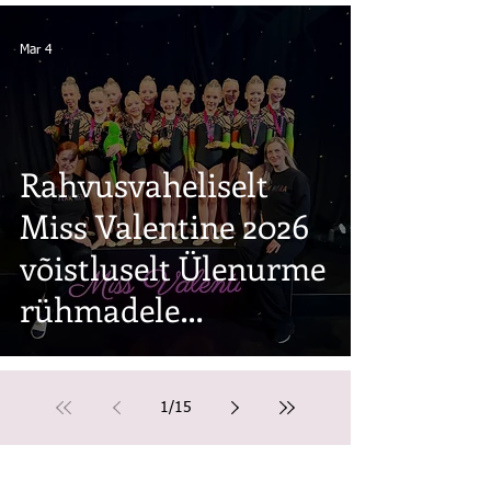
Mar 4
Rahvusvaheliselt
Miss Valentine 2026
võistluselt Ülenurme
rühmadele
kuldmedalid
1
/
15