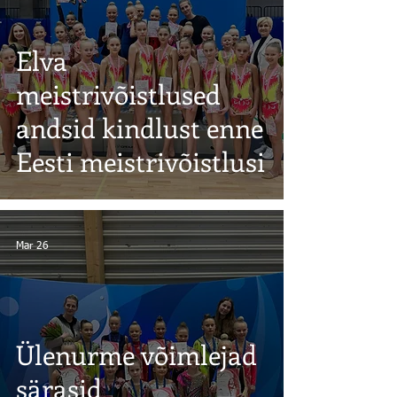
Elva
meistrivõistlused
andsid kindlust enne
Eesti meistrivõistlusi
Mar 26
Ülenurme võimlejad
särasid