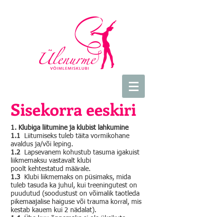
Sisekorra eeskiri
1. Klubiga liitumine ja klubist lahkumine
1.1
Liitumiseks tuleb täita vormikohane
avaldus ja/või leping.
1.2
Lapsevanem kohustub tasuma igakuist
liikmemaksu vastavalt klubi
poolt kehtestatud määrale.
1.3
Klubi liikmemaks on püsimaks, mida
tuleb tasuda ka juhul, kui treeningutest on
puudutud (soodustust on võimalik taotleda
pikemaajalise haiguse või trauma korral, mis
kestab kauem kui 2 nädalat).