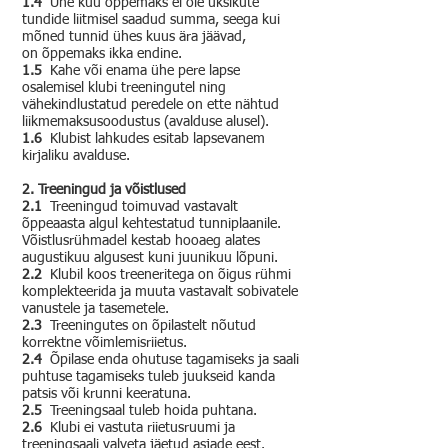
1.4
Ühe kuu õppemaks ei ole üksikute
tundide liitmisel saadud summa, seega kui
mõned tunnid ühes kuus ära jäävad,
on õppemaks ikka endine.
1.5
Kahe või enama ühe pere lapse
osalemisel klubi treeningutel ning
vähekindlustatud peredele on ette nähtud
liikmemaksusoodustus (avalduse alusel).
1.6
Klubist lahkudes esitab lapsevanem
kirjaliku avalduse.
2. Treeningud ja võistlused
2.1
Treeningud toimuvad vastavalt
õppeaasta algul kehtestatud tunniplaanile.
Võistlusrühmadel kestab hooaeg alates
augustikuu algusest kuni juunikuu lõpuni.
2.2
Klubil koos treeneritega on õigus rühmi
komplekteerida ja muuta vastavalt sobivatele
vanustele ja tasemetele.
2.3
Treeningutes on õpilastelt nõutud
korrektne võimlemisriietus.
2.4
Õpilase enda ohutuse tagamiseks ja saali
puhtuse tagamiseks tuleb juukseid kanda
patsis või krunni keeratuna.
2.5
Treeningsaal tuleb hoida puhtana.
2.6
Klubi ei vastuta riietusruumi ja
treeningsaali valveta jäetud asjade eest.