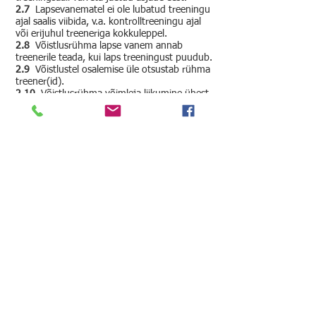
2.7
Lapsevanematel ei ole lubatud treeningu
ajal saalis viibida, v.a. kontrolltreeningu ajal
või erijuhul treeneriga kokkuleppel.
2.8
Võistlusrühma lapse vanem annab
treenerile teada, kui laps treeningust puudub.
2.9
Võistlustel osalemise üle otsustab rühma
treener(id).
2.10
Võistlusrühma võimleja liikumine ühest
klubist/rühmast teise on lubatud ainult
hooajavälisel ajal ja/või vastava kokkuleppe
saavutamisel treenerite/klubiga.
2.11
Muudel juhtudel toimuvad liikumised
klubist klubisse EEVL-i poolt kehtestatud
võimleja üleminekute korra alusel.
3. Kohustused
3.1
Lapsevanem usaldab kõigis treeninguid
ja võistlusi puudutavates otsustes
treenerit ning ei sea tema kompetentsust
kahtluse alla, tekkivates küsimustes pöördub
kõigepealt isiklikult treeneri(te) poole ning
siis, kui koos treeneri(te)ga lahendust ei leita,
klubi juhtkonna poole.
3.2
Lapsevanemal on vastutus noorsportlase
iga-aastase kompleksterviseuuringu
läbiviimise eest.