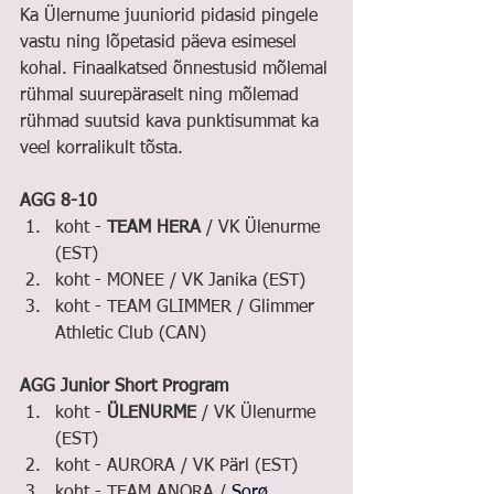
Ka Ülernume juuniorid pidasid pingele 
vastu ning lõpetasid päeva esimesel 
kohal. Finaalkatsed õnnestusid mõlemal 
rühmal suurepäraselt ning mõlemad 
rühmad suutsid kava punktisummat ka 
veel korralikult tõsta.
AGG 8-10
koht - 
TEAM HERA
 / VK Ülenurme 
(EST)
koht - MONEE / VK Janika (EST)
koht - TEAM GLIMMER / Glimmer 
Athletic Club (CAN)
AGG Junior Short Program
koht - 
ÜLENURME
 / VK Ülenurme 
(EST)
koht - AURORA / VK Pärl (EST)
koht - TEAM ANORA / 
Sorø 