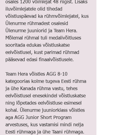
osales 1200 võimlejat 48 riigist. Lisaks 
iluvõimlejatele olid tihedad 
võistluspäevad ka rühmvõimlejatel, kus 
Ülenurme rühmadest osalesid 
Ülenurme juuniorid ja Team Hera. 
Mõlemal rühmal tuli medalivõitluses 
sooritada edukas võistluskatse 
eelvõistlusel, kust parimad rühmad 
pääsevad edasi finaalvõistlusele. 
Team Hera võistles AGG 8-10 
kategoorias kolme tugeva Eesti rühma 
ja ühe Kanada rühma vastu, tehes 
eelvõistlusel enesekindel võistluskatse 
ning lõpetades eelvõistluse esimesel 
kohal. Ülenurme juuniorklass võistles 
aga AGG Junior Short Program 
arvestuses, kus vastamisi mindi nelja 
Eesti rühmaga ja ühe Taani rühmaga. 