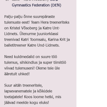
Gymnastics Federation (DEN)
Palju-palju õnne suurepäraste 
tulemuste eest! Team Hera treeneriteks 
on Kristel Võsoberg ja Katre Unt-
Lidmets. Ülenurme juuniorklassi 
treenivad Katri Toomsalu, Karina Krit ja 
balletitreener Katre Und-Lidmets. 
Need kuldmedalid on suure töö 
tulemus, sihikindlus ja super tiimitöö 
viivad tulemuseni! Oleme teie üle 
ääretult uhked!
Suur aitäh treeneritele, 
lapsevanematele ja kõikidele 
toetajatele! Koos loome hetki, mis 
jäävad meelde kogu eluks!