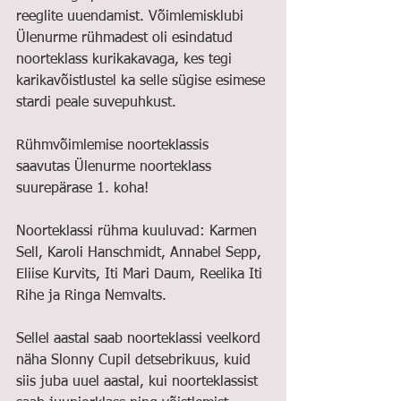
reeglite uuendamist. Võimlemisklubi 
Ülenurme rühmadest oli esindatud 
noorteklass kurikakavaga, kes tegi 
karikavõistlustel ka selle sügise esimese 
stardi peale suvepuhkust. 
Rühmvõimlemise noorteklassis 
saavutas Ülenurme noorteklass 
suurepärase 1. koha!
Noorteklassi rühma kuuluvad: Karmen 
Sell, Karoli Hanschmidt, Annabel Sepp, 
Eliise Kurvits, Iti Mari Daum, Reelika Iti 
Rihe ja Ringa Nemvalts. 
Sellel aastal saab noorteklassi veelkord 
näha Slonny Cupil detsebrikuus, kuid 
siis juba uuel aastal, kui noorteklassist 