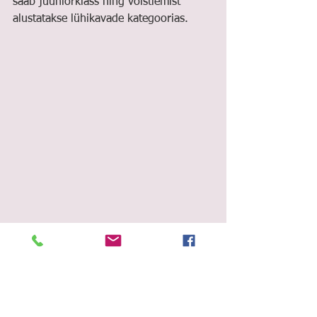
saab juuniorklass ning võistlemist 
alustatakse lühikavade kategoorias.