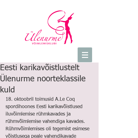
Eesti karikavõistlustelt
Ülenurme noorteklassile
kuld
18. oktoobril toimusid A.Le Coq 
spordihoones Eesti karikavõistlused 
iluvõimlemise rühmkavades ja 
rühmvõimlemise vahendiga kavades. 
Rühmvõimlemises oli tegemist esimese 
võistlusega peale vahendikavade 