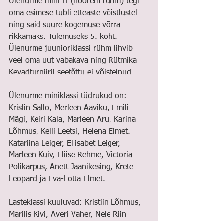
Ülenurme mini II (noorem rühm) tegi 
oma esimese tubli etteaste võistlustel 
ning said suure kogemuse võrra 
rikkamaks. Tulemuseks 5. koht. 
Ülenurme juunioriklassi rühm lihvib 
veel oma uut vabakava ning Rütmika 
Kevadturniiril seetõttu ei võistelnud.
Ülenurme miniklassi tüdrukud on:  
Krislin Sallo, Merleen Aaviku, Emili 
Mägi, Keiri Kala, Marleen Aru, Karina 
Lõhmus, Kelli Leetsi, Helena Elmet. 
Katariina Leiger, Eliisabet Leiger, 
Marleen Kuiv, Eliise Rehme, Victoria 
Polikarpus, Anett Jaanikesing, Krete 
Leopard ja Eva-Lotta Elmet.
Lasteklassi kuuluvad: Kristiin Lõhmus, 
Marilis Kivi, Averi Vaher, Nele Riin 