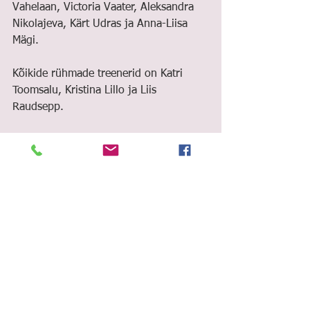
Vahelaan, Victoria Vaater, Aleksandra 
Nikolajeva, Kärt Udras ja Anna-Liisa 
Mägi.
Kõikide rühmade treenerid on Katri 
Toomsalu, Kristina Lillo ja Liis 
Raudsepp.
Palju õnne tublidele lastele ja nende 
treeneritele. 