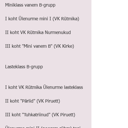
Miniklass vanem B-grupp
I koht Ülenurme mini I (VK Rütmika)
II koht VK Rütmika Nurmenukud
III koht "Mini vanem B" (VK Kirke)
Lasteklass B-grupp
I koht VK Rütmika Ülenurme lasteklass
II koht "Pärlid" (VK Piruett)
III koht "Tuhkatriinud" (VK Piruett)