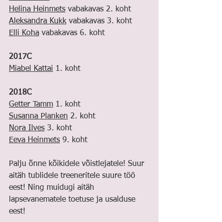
Helina Heinmets
 vabakavas 2. koht
Aleksandra Kukk
 vabakavas 3. koht
Elli Koha
 vabakavas 6. koht
2017C
Miabel Kattai
 1. koht
2018C
Getter Tamm
 1. koht
Susanna Planken
 2. koht
Nora Ilves
 3. koht
Eeva Heinmets
 9. koht
Palju õnne kõikidele võistlejatele! Suur 
aitäh tublidele treeneritele suure töö 
eest! Ning muidugi aitäh 
lapsevanematele toetuse ja usalduse 
eest!