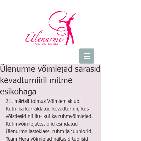
Ülenurme võimlejad särasid
kevadturniiril mitme
esikohaga
21. märtsil toimus Võimlemisklubi 
Rütmika korraldatud kevadturniir, kus 
võistlesid nii ilu- kui ka rühmvõimlejad. 
Rühmvõimlejatest olid esindatud 
Ülenurme lasteklassi rühm ja juuniorid. 
Team Hera võimlejad näitasid tublisid 