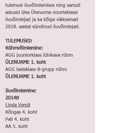
tulemusi iluvõimlemises ning samuti 
astusid üles Ülenurme noorteklassi 
iluvõimlejad ja ka kõige väiksemad 
2018. aastal sündinud iluvõimlejad.
TULEMUSED
Rühmvõimlemine:
AGG juuniorklass lühikava rühm 
ÜLENURME 1. koht
AGG lasteklass B-grupp rühm 
ÜLENURME 1. koht
Iluvõimlemine:
2014B
Linda Vendt
Rõngas 4. koht
Pall 4. koht
AA 5. koht