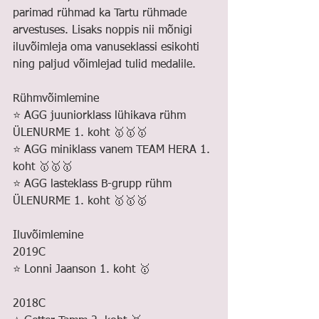
parimad rühmad ka Tartu rühmade 
arvestuses. Lisaks noppis nii mõnigi 
iluvõimleja oma vanuseklassi esikohti 
ning paljud võimlejad tulid medalile.
Rühmvõimlemine
⭐️ AGG juuniorklass lühikava rühm 
ÜLENURME 1. koht 🥇🥇🥇
⭐️ AGG miniklass vanem TEAM HERA 1. 
koht 🥇🥇🥇
⭐️ AGG lasteklass B-grupp rühm 
ÜLENURME 1. koht 🥇🥇🥇
Iluvõimlemine
2019C
⭐️ Lonni Jaanson 1. koht 🥇
2018C