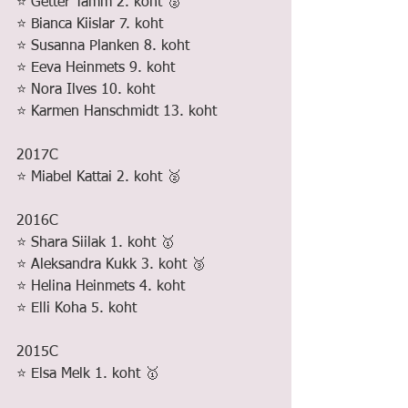
⭐️ Getter Tamm 2. koht 🥈
⭐️ Bianca Kiislar 7. koht
⭐️ Susanna Planken 8. koht
⭐️ Eeva Heinmets 9. koht
⭐️ Nora Ilves 10. koht
⭐️ Karmen Hanschmidt 13. koht
2017C
⭐️ Miabel Kattai 2. koht 🥈
2016C
⭐️ Shara Siilak 1. koht 🥇
⭐️ Aleksandra Kukk 3. koht 🥉
⭐️ Helina Heinmets 4. koht
⭐️ Elli Koha 5. koht
2015C
⭐️ Elsa Melk 1. koht 🥇