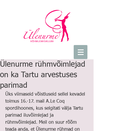
Ülenurme rühmvõimlejad
on ka Tartu arvestuses
parimad
Üks viimaseid võistluseid sellel kevadel 
toimus 16.-17. mail A.Le Coq 
spordihoones, kus selgitati välja Tartu 
parimad iluvõimlejad ja 
rühmvõimlejad. Meil on suur rõõm 
teada anda, et Ülenurme rühmad on 