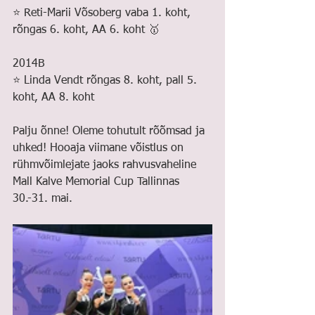
⭐️ Reti-Marii Võsoberg vaba 1. koht, 
rõngas 6. koht, AA 6. koht 🥇
2014B
⭐️ Linda Vendt rõngas 8. koht, pall 5. 
koht, AA 8. koht
Palju õnne! Oleme tohutult rõõmsad ja 
uhked! Hooaja viimane võistlus on 
rühmvõimlejate jaoks rahvusvaheline 
Mall Kalve Memorial Cup Tallinnas 
30.-31. mai.