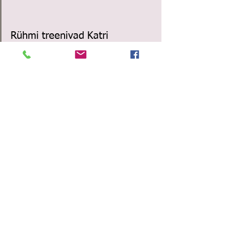
Rühmi treenivad Katri 
Toomsalu ja Kristina Lillo.
Järgmised võistlused toimuvad 
aga juba vahendikavadega 
ning noorteklass harjutab 
usinalt enda uut pallikava ja 
miniklass rõngakava. Mini 
noorem grupp harjutab hetkel 
hoolega treeningsaalis enda 
vabakava, et samuti varsti 
oma võistlusteekonda 
alustada. 