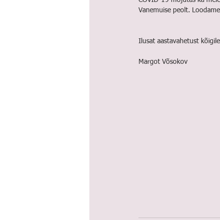
COVID-19 mõjutas ka meie v
Vanemuise peolt. Loodame, 
Ilusat aastavahetust kõigil
Margot Võsokov