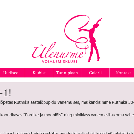
Uudised
Klubist
Tunniplaan
Galerii
Kontakt
+1!
d lõpetas Rütmika aastalõpupidu Vanemuises, mis kandis nime Rütmika 30
koondkavas "Pardike ja mooniõis" ning miniklass vanem esitas oma vahen