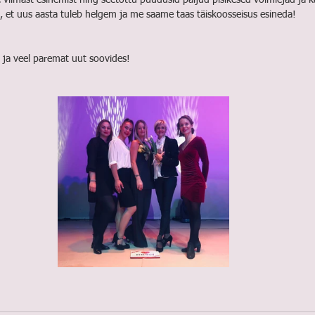
iimast esinemist ning seetõttu puudusid paljud pisikesed võimlejad ja ka
et uus aasta tuleb helgem ja me saame taas täiskoosseisus esineda!
e ja veel paremat uut soovides!