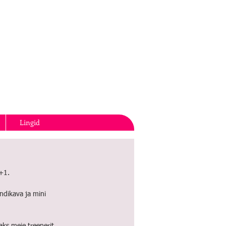
Lingid
+1.
dikava ja mini 