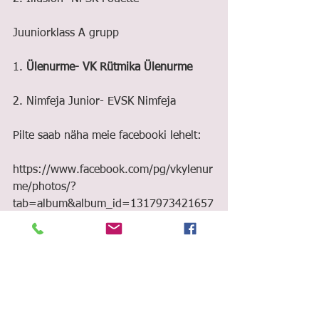
Juuniorklass A grupp
1. 
Ülenurme- VK Rütmika Ülenurme
2. Nimfeja Junior- EVSK Nimfeja
Pilte saab näha meie facebooki lehelt: 
https://www.facebook.com/pg/vkylenur
me/photos/?
tab=album&album_id=1317973421657
154