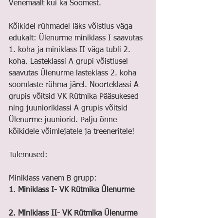
Venemaalt kui ka Soomest.
Kõikidel rühmadel läks võistlus väga 
edukalt: Ülenurme miniklass I saavutas 
1. koha ja miniklass II väga tubli 2. 
koha. Lasteklassi A grupi võistlusel 
saavutas Ülenurme lasteklass 2. koha 
soomlaste rühma järel. Noorteklassi A 
grupis võitsid VK Rütmika Pääsukesed 
ning juunioriklassi A grupis võitsid 
Ülenurme juuniorid. Palju õnne 
kõikidele võimlejatele ja treeneritele!
Tulemused:
Miniklass vanem B grupp:
1. Miniklass I- VK Rütmika Ülenurme
2. Miniklass II- VK Rütmika Ülenurme