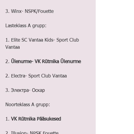
3. Winx- NSPK/Fouette
Lasteklass A grupp:
1. Elite SC Vantaa Kids- Sport Club 
Vantaa
2. 
Ülenurme- VK Rütmika Ülenurme
2. Electra- Sport Club Vantaa
3. Электра- Оскар
Noorteklass A grupp:
1. 
VK Rütmika Pääsukesed
2. Illusion- NPSK Fouette