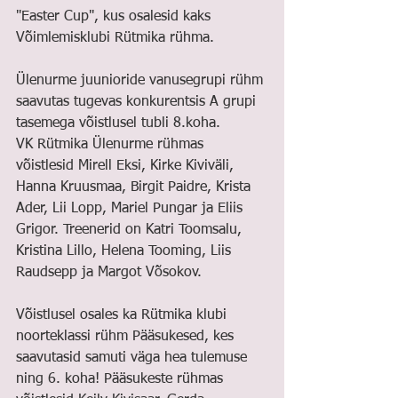
"Easter Cup", kus osalesid kaks 
Võimlemisklubi Rütmika rühma.
Ülenurme juunioride vanusegrupi rühm 
saavutas tugevas konkurentsis A grupi 
tasemega võistlusel tubli 8.koha.
VK Rütmika Ülenurme rühmas 
võistlesid Mirell Eksi, Kirke Kiviväli, 
Hanna Kruusmaa, Birgit Paidre, Krista 
Ader, Lii Lopp, Mariel Pungar ja Eliis 
Grigor. Treenerid on Katri Toomsalu, 
Kristina Lillo, Helena Tooming, Liis 
Raudsepp ja Margot Võsokov.
Võistlusel osales ka Rütmika klubi 
noorteklassi rühm Pääsukesed, kes 
saavutasid samuti väga hea tulemuse 
ning 6. koha! Pääsukeste rühmas 