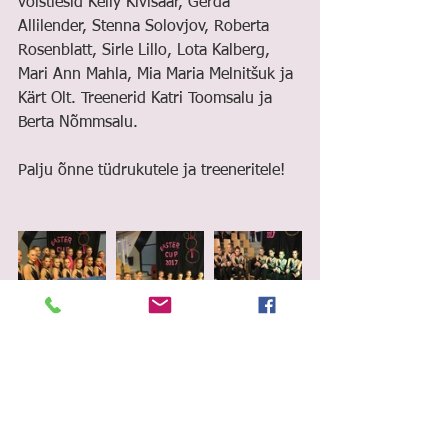
võistlesid Keily Kivisaar, Gerda 
Allilender, Stenna Solovjov, Roberta 
Rosenblatt, Sirle Lillo, Lota Kalberg, 
Mari Ann Mahla, Mia Maria Melnitšuk ja 
Kärt Olt. Treenerid Katri Toomsalu ja 
Berta Nõmmsalu. 
Palju õnne tüdrukutele ja treeneritele!