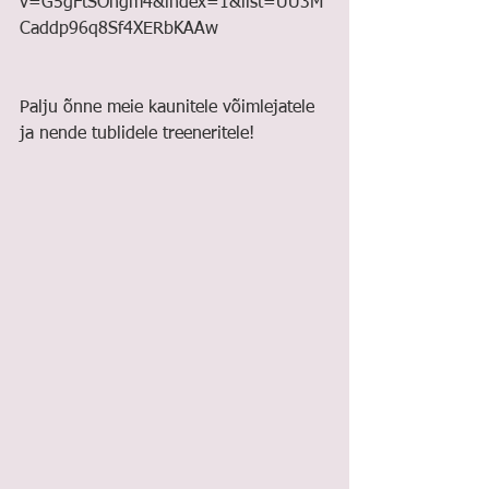
v=G5gFtSOngm4&index=1&list=UU3M
Caddp96q8Sf4XERbKAAw 
Palju õnne meie kaunitele võimlejatele 
ja nende tublidele treeneritele! 