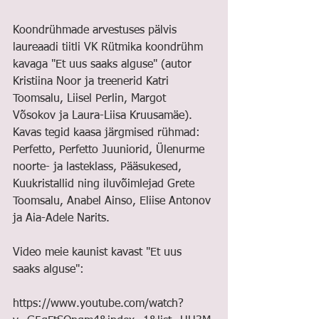
Koondrühmade arvestuses pälvis 
laureaadi tiitli VK Rütmika koondrühm 
kavaga "Et uus saaks alguse" (autor 
Kristiina Noor ja treenerid Katri 
Toomsalu, Liisel Perlin, Margot 
Võsokov ja Laura-Liisa Kruusamäe). 
Kavas tegid kaasa järgmised rühmad: 
Perfetto, Perfetto Juuniorid, Ülenurme 
noorte- ja lasteklass, Pääsukesed, 
Kuukristallid ning iluvõimlejad Grete 
Toomsalu, Anabel Ainso, Eliise Antonov 
ja Aia-Adele Narits.
Video meie kaunist kavast "Et uus 
saaks alguse": 
https://www.youtube.com/watch?